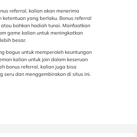
nus referral, kalian akan menerima
ketentuan yang berlaku. Bonus referral
s, atau bahkan hadiah tunai. Manfaatkan
alam game kalian untuk meningkatkan
ebih besar.
ng bagus untuk memperoleh keuntungan
man kalian untuk join dalam keseruan
h bonus referral, kalian juga bisa
 seru dan menggembirakan di situs ini.