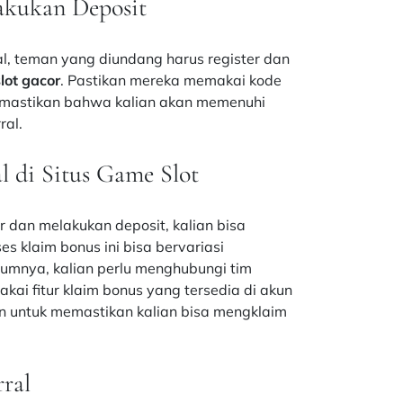
kukan Deposit
l, teman yang diundang harus register dan
slot gacor
. Pastikan mereka memakai kode
 memastikan bahwa kalian akan memenuhi
ral.
 di Situs Game Slot
er dan melakukan deposit, kalian bisa
es klaim bonus ini bisa bervariasi
umnya, kalian perlu menghubungi tim
ai fitur klaim bonus yang tersedia di akun
kan untuk memastikan kalian bisa mengklaim
ral