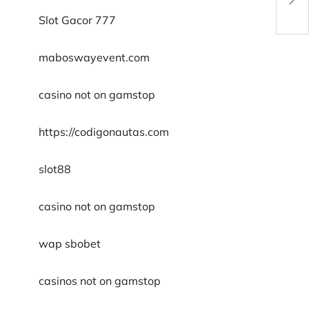
Dev
Slot Gacor 777
maboswayevent.com
casino not on gamstop
https://codigonautas.com
slot88
casino not on gamstop
wap sbobet
casinos not on gamstop