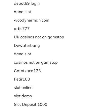
depot69 login
dana slot
woodyherman.com
artis777
UK casinos not on gamstop
Dewaterbang
dana slot
casinos not on gamstop
Gatotkaca123
Petir108
slot online
slot demo
Slot Deposit 1000