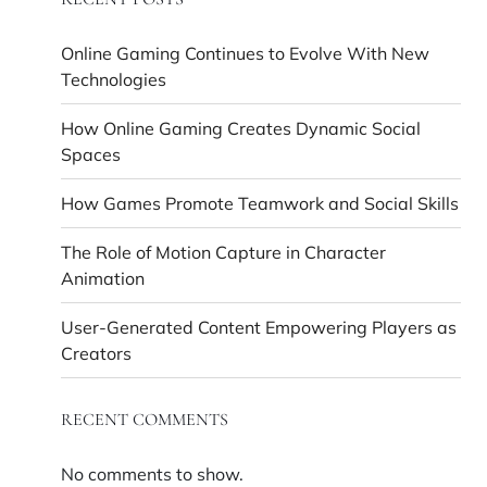
Online Gaming Continues to Evolve With New
Technologies
How Online Gaming Creates Dynamic Social
Spaces
How Games Promote Teamwork and Social Skills
The Role of Motion Capture in Character
Animation
User-Generated Content Empowering Players as
Creators
RECENT COMMENTS
No comments to show.