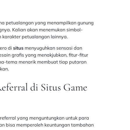
ma petualangan yang menampilkan gunung
ngnya. Kalian akan menemukan simbol-
an karakter petualangan lainnya.
ero di
situs
menyuguhkan sensasi dan
ain grafis yang menakjubkan, fitur-fitur
ma-tema menarik membuat tiap putaran
kan.
eferral di Situs Game
referral yang menguntungkan untuk para
lian bisa memperoleh keuntungan tambahan