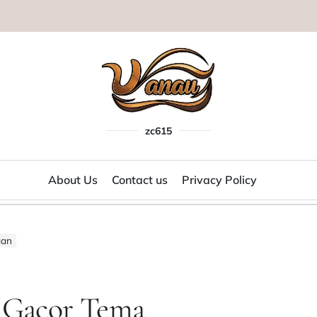
zc615
About Us
Contact us
Privacy Policy
gan
t Gacor Tema