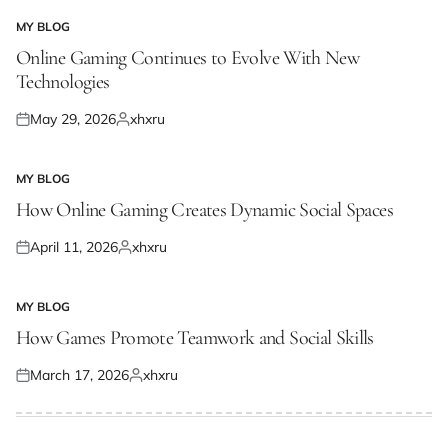
MY BLOG
POSTED
IN
Online Gaming Continues to Evolve With New
Technologies
May 29, 2026
xhxru
Posted
Posted
on
by
MY BLOG
POSTED
IN
How Online Gaming Creates Dynamic Social Spaces
April 11, 2026
xhxru
Posted
Posted
on
by
MY BLOG
POSTED
IN
How Games Promote Teamwork and Social Skills
March 17, 2026
xhxru
Posted
Posted
on
by