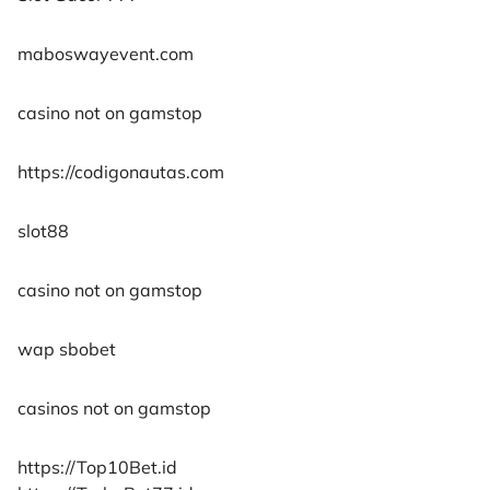
maboswayevent.com
casino not on gamstop
https://codigonautas.com
slot88
casino not on gamstop
wap sbobet
casinos not on gamstop
https://Top10Bet.id