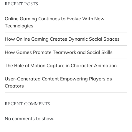
RECENT POSTS
Online Gaming Continues to Evolve With New
Technologies
How Online Gaming Creates Dynamic Social Spaces
How Games Promote Teamwork and Social Skills
The Role of Motion Capture in Character Animation
User-Generated Content Empowering Players as
Creators
RECENT COMMENTS
No comments to show.