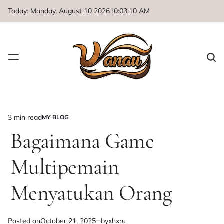
Skip
Today: Monday, August 10 2026
10
:
03
:
11
AM
to
content
3 min read
MY BLOG
Estimated
POSTED
IN
Bagaimana Game
read
time
Multipemain
Menyatukan Orang
Posted on
October 21, 2025
by
xhxru