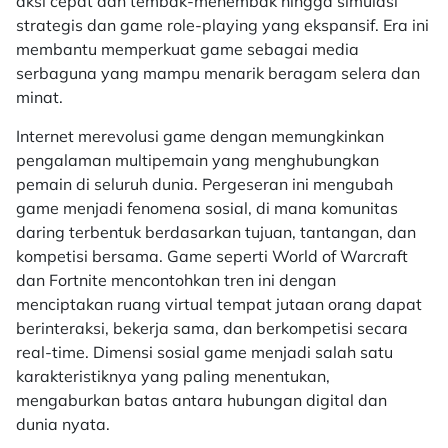
aksi cepat dan tembak-menembak hingga simulasi
strategis dan game role-playing yang ekspansif. Era ini
membantu memperkuat game sebagai media
serbaguna yang mampu menarik beragam selera dan
minat.
Internet merevolusi game dengan memungkinkan
pengalaman multipemain yang menghubungkan
pemain di seluruh dunia. Pergeseran ini mengubah
game menjadi fenomena sosial, di mana komunitas
daring terbentuk berdasarkan tujuan, tantangan, dan
kompetisi bersama. Game seperti World of Warcraft
dan Fortnite mencontohkan tren ini dengan
menciptakan ruang virtual tempat jutaan orang dapat
berinteraksi, bekerja sama, dan berkompetisi secara
real-time. Dimensi sosial game menjadi salah satu
karakteristiknya yang paling menentukan,
mengaburkan batas antara hubungan digital dan
dunia nyata.