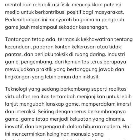
mental dan rehabilitasi fisik, menunjukkan potensi
media untuk berkontribusi positif bagi masyarakat.
Perkembangan ini menyoroti bagaimana pengaruh
game jauh melampaui sekadar kesenangan.
Tantangan tetap ada, termasuk kekhawatiran tentang
kecanduan, paparan konten kekerasan atau tidak
pantas, dan perilaku toksik di ruang daring. Industri
game, pengembang, dan komunitas terus berupaya
mewujudkan praktik yang bertanggung jawab dan
lingkungan yang lebih aman dan inklusif.
Teknologi yang sedang berkembang seperti realitas
virtual dan realitas tertambah menjanjikan untuk lebih
lanjut mengubah lanskap game, memperdalam imersi
dan interaksi. Seiring dengan terus berkembangnya
game, game tetap menjadi kekuatan yang dinamis,
inovatif, dan berpengaruh dalam hiburan modern. Hal
ini mencerminkan keinginan manusia yang