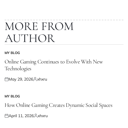
MORE FROM
AUTHOR
MY BLOG
POSTED
IN
Online Gaming Continues to Evolve With New
Technologies
May 29, 2026
xhxru
Posted
Posted
on
by
MY BLOG
POSTED
IN
How Online Gaming Creates Dynamic Social Spaces
April 11, 2026
xhxru
Posted
Posted
on
by