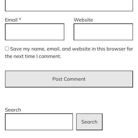
Email
*
Website
Save my name, email, and website in this browser for
the next time I comment.
Search
Search