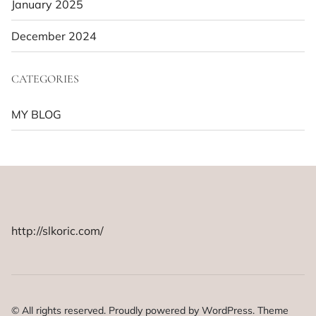
January 2025
December 2024
CATEGORIES
MY BLOG
http://slkoric.com/
© All rights reserved. Proudly powered by WordPress. Theme